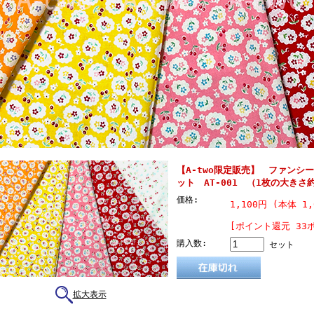
【A-two限定販売】 ファンシ
ット AT-001 （1枚の大きさ約3
価格:
1,100円 (本体 1,
[ポイント還元 33
購入数:
セット
拡大表示