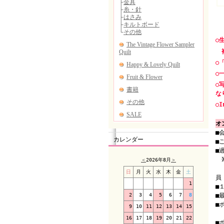
○
複
○
○
○
な
○I
オ
■
カレンダー
■
■
＜
2026年8月
＞
（
日
月
火
水
木
金
土
員
1
■
2
3
4
5
6
7
8
■
■
9
10
11
12
13
14
15
（
16
17
18
19
20
21
22
■