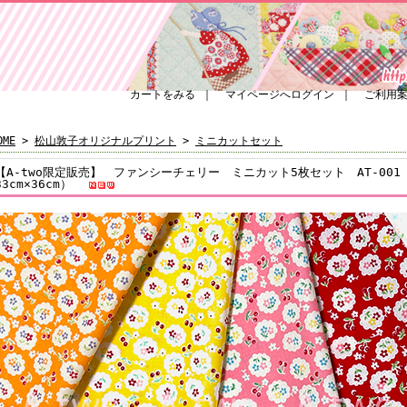
カートをみる
｜
マイページへログイン
｜
ご利用
OME
>
松山敦子オリジナルプリント
>
ミニカットセット
【A-two限定販売】 ファンシーチェリー ミニカット5枚セット AT-00
33cm×36cm）