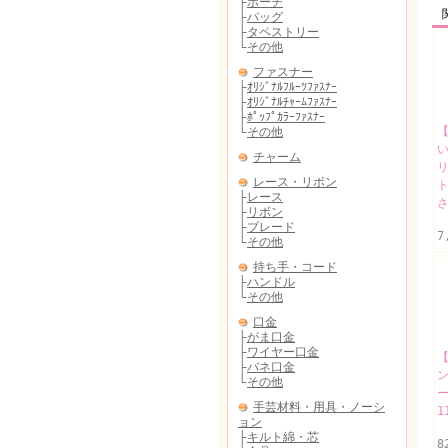
【
リ
ト
さ
7
【
ー
1
8