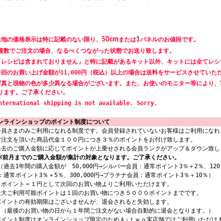
生地の価格表示は特に記載のない限り、
50cm
または
1
パネルのお値段です。
数でご注文の場合、なるべくつながった状態でお送り致します。
「レシピは含まれておりません」と特に記載があるキット以外、キットには全てレシ
一回のお買い上げ金額が11,000円（税込）以上の場合は送料をサービスさせていた
写真と現物の色が多少異なる場合がございます。また、お使いのモニター等により、
ります。ご了承ください。
nternational shipping is not available. Sorry.
ンラインショップのポイント制度について
会員さまのみご利用になれる制度です。会員登録されていないお客様はご利用になれ
ご注文を頂いた商品代金１００円につき３％のポイントをお付け致します。
過去のご購入金額に応じてポイントが上乗せされる会員ランクがアップ＆ダウン致し
※前月までのご購入金額が集計の対象となります。ご了承ください。
過去1年間の購入金額が 50,000円→シルバー会員：通常ポイント3％＋2％、120,
：通常ポイント3％＋5％、300,000円→プラチナ会員：通常ポイント3％＋10％）
１ポイント＝１円として次回のお買い物よりご利用いただけます。
最大ご利用可能ポイントは１回のお買い物につき５０００ポイントまでです。
ポイントの有効期限はございませんが、退会されると失効します。
最後のお買い物の日から１年間ご注文がない場合自動的に退会となります。）
ポイント制度はオンラインショップ限定のためＡ-ｔｗｏ実店舗ではご利用いただけ