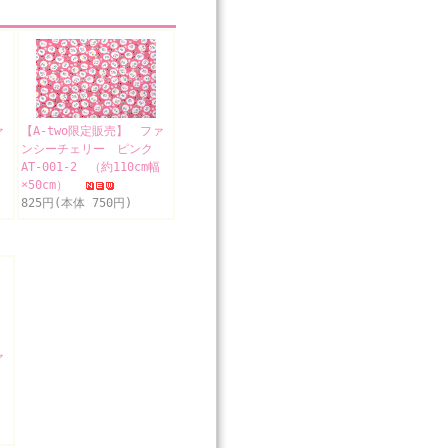
ァ
【A-two限定販売】 ファ
ド
ンシーチェリー ピンク
AT-001-2 （約110cm幅
×50cm）
825円(本体 750円)
ァ
り