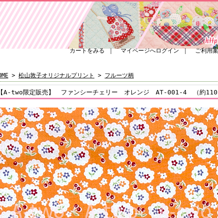
カートをみる
｜
マイページへログイン
｜
ご利用
OME
>
松山敦子オリジナルプリント
>
フルーツ柄
【A-two限定販売】 ファンシーチェリー オレンジ AT-001-4 （約110