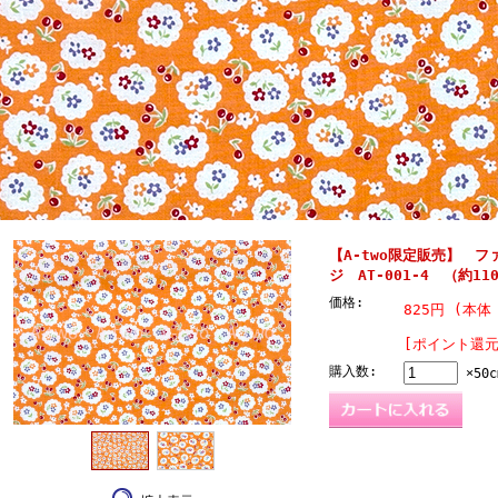
【A-two限定販売】 
ジ AT-001-4 （約110
価格:
825円 (本体 
[ポイント還元
購入数:
×50c