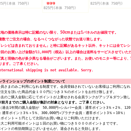
25円(本体 750円)
825円(本体 750円)
825円(本体 750円)
生地の価格表示は特に記載のない限り、
50cm
または
1
パネルのお値段です。
数でご注文の場合、なるべくつながった状態でお送り致します。
「レシピは含まれておりません」と特に記載があるキット以外、キットには全てレシ
一回のお買い上げ金額が11,000円（税込）以上の場合は送料をサービスさせていた
写真と現物の色が多少異なる場合がございます。また、お使いのモニター等により、
ります。ご了承ください。
nternational shipping is not available. Sorry.
ンラインショップのポイント制度について
会員さまのみご利用になれる制度です。会員登録されていないお客様はご利用になれ
ご注文を頂いた商品代金１００円につき３％のポイントをお付け致します。
過去のご購入金額に応じてポイントが上乗せされる会員ランクがアップ＆ダウン致し
※前月までのご購入金額が集計の対象となります。ご了承ください。
過去1年間の購入金額が 50,000円→シルバー会員：通常ポイント3％＋2％、120,
：通常ポイント3％＋5％、300,000円→プラチナ会員：通常ポイント3％＋10％）
１ポイント＝１円として次回のお買い物よりご利用いただけます。
最大ご利用可能ポイントは１回のお買い物につき５０００ポイントまでです。
ポイントの有効期限はございませんが、退会されると失効します。