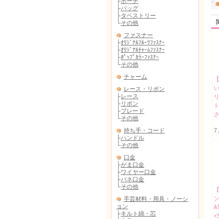
【
リ
ト
さ
7
【
A
×