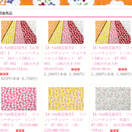
関連商品
A-two限定販売】【お買
【A-two限定販売】 ファ
【A-two限定販売】 フ
い得！】 ファンシーチェ
ンシーチェリー クォータ
ンシーチェリー ミニカ
ー 1mカット5枚セッ
ーカット5枚セット AT-
ト5枚セット AT-001
 AT-001 （1枚の大き
001 （1枚の大きさ約
（1枚の大きさ約
約100cm×110cm）
50cm×55cm）
33cm×36cm）
2,200円(本体 2,000円)
1,100円(本体 1,000円)
,425円(本体 6,750円)
A-two限定販売】 ファ
【A-two限定販売】 ファ
【A-two限定販売】 フ
ンシーチェリー ピンク
ンシーチェリー イエロ
ンシーチェリー 生成
T-001-2 （約110cm幅
ー AT-001-3 （約
AT-001-5 （約110cm幅
50cm）
110cm幅×50cm）
×50cm）