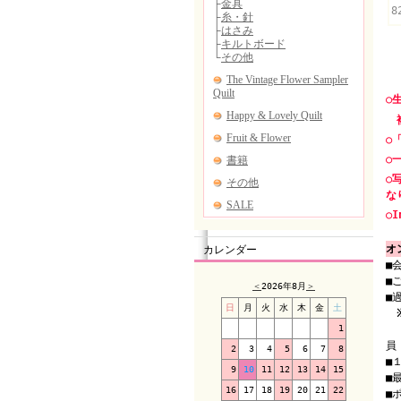
8
○
複
○
○
○
な
○I
オ
カレンダー
■
■
＜
2026年8月
＞
■
日
月
火
水
木
金
土
1
（
員
2
3
4
5
6
7
8
■
9
10
11
12
13
14
15
■
16
17
18
19
20
21
22
■