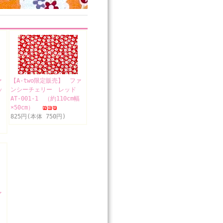
ァ
【A-two限定販売】 ファ
ッ
ンシーチェリー レッド
AT-001-1 （約110cm幅
×50cm）
825円(本体 750円)
ァ
り