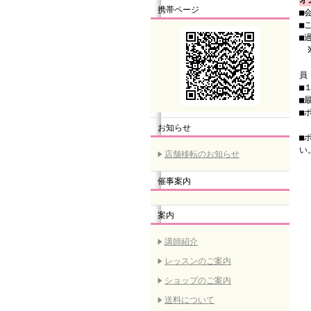
オ
携帯ページ
■
■
■
（
員
■
■
■
（
お知らせ
■
い
店舗移転のお知らせ
催事案内
案内
講師紹介
レッスンのご案内
ショップのご案内
送料について