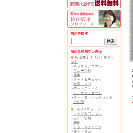
Za
ピ
洋
当
ぜ
※
※
2