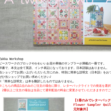
kka Workshop
ースワークのブロックやかわいいお花や果物のサンプラーが満載の一冊です。
書で、本文は全て英語、インチ表記になっております。日本語版はありません。
ショップでお買い上げいただいた方にのみ、特別に簡単な説明文（日本語）をお
ひ当ショップでお買い求めください♪
「簡単な説明文」は本を翻訳したものではありません。
こちらの商品1点のみのご注文の場合に限り、レターパックライトでの発送を選択
冊以上ご注文の場合は当店にて通常配送の料金に変更させていただきますのでご
【1冊のみでレターパック可】
Flower Sampler 
元対象外】