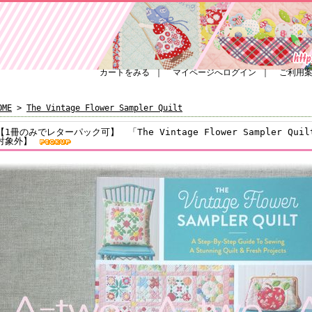
カートをみる
｜
マイページへログイン
｜
ご利用
OME
>
The Vintage Flower Sampler Quilt
【1冊のみでレターパック可】 「The Vintage Flower Sampler Q
対象外】