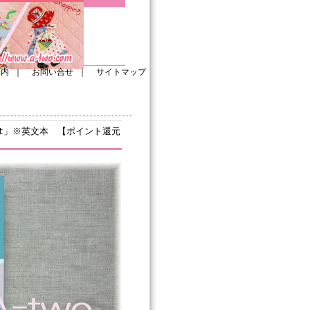
案内
｜
お問い合せ
｜
サイトマップ
uilt」※英文本 【ポイント還元