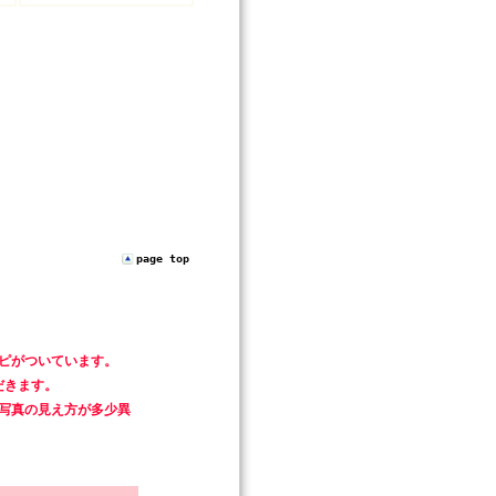
page top
ピがついています。
だきます。
写真の見え方が多少異