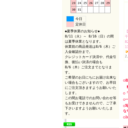
23
24
25
26
27
28
29
30
31
今日
定休日
◆夏季休業のお知らせ◆
【
8/11（火）～ 8/16（日）の間
は夏季休業となります。
8
休業前の商品発送は8/6（木）ご
1
入金確認分まで。
2
クレジットカード決済や、代金引
換、後払い決済の場合も
8/6（木）ご注文までとなりま
す。
ご希望のお日にちにお届け出来な
○
い場合もございますので、お早目
複
にご注文頂きますようお願いいた
します。
○
この間お電話でのお問い合わせ等
○
もお受けできませんので、ご了承
○
下さいますようお願いいたしま
な
す。
○I