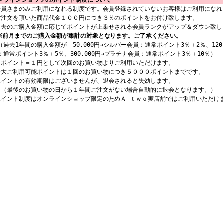
ンラインショップのポイント制度について
会員さまのみご利用になれる制度です。会員登録されていないお客様はご利用になれ
ご注文を頂いた商品代金１００円につき３％のポイントをお付け致します。
過去のご購入金額に応じてポイントが上乗せされる会員ランクがアップ＆ダウン致し
※前月までのご購入金額が集計の対象となります。ご了承ください。
過去1年間の購入金額が 50,000円→シルバー会員：通常ポイント3％＋2％、120,
：通常ポイント3％＋5％、300,000円→プラチナ会員：通常ポイント3％＋10％）
１ポイント＝１円として次回のお買い物よりご利用いただけます。
最大ご利用可能ポイントは１回のお買い物につき５０００ポイントまでです。
ポイントの有効期限はございませんが、退会されると失効します。
最後のお買い物の日から１年間ご注文がない場合自動的に退会となります。）
ポイント制度はオンラインショップ限定のためＡ-ｔｗｏ実店舗ではご利用いただけ
。