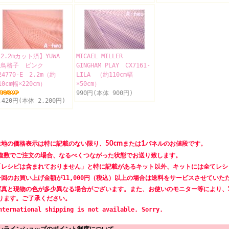
2.2mカット済】YUWA
MICAEL MILLER
千鳥格子 ピンク
GINGHAM PLAY CX7161-
24770-E 2.2m（約
LILA （約110cm幅
10cm幅×220cm）
×50cm）
990円(本体 900円)
,420円(本体 2,200円)
生地の価格表示は特に記載のない限り、
50cm
または
1
パネルのお値段です。
数でご注文の場合、なるべくつながった状態でお送り致します。
「レシピは含まれておりません」と特に記載があるキット以外、キットには全てレシ
一回のお買い上げ金額が11,000円（税込）以上の場合は送料をサービスさせていた
写真と現物の色が多少異なる場合がございます。また、お使いのモニター等により、
ります。ご了承ください。
nternational shipping is not available. Sorry.