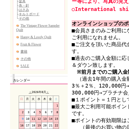
ー等により、写真の見え
○International shi
オンラインショップのポ
■会員さまのみご利用に
ご利用になれません。
■ご注文を頂いた商品代
す。
■過去のご購入金額に応
＆ダウン致します。
※前月までのご購入金
（過去1年間の購入金額
カレンダー
3％＋2％、120,00
300,000円→プラチ
＜
2026年8月
＞
■１ポイント＝１円とし
日
月
火
水
木
金
土
■最大ご利用可能ポイン
1
2
3
4
5
6
7
8
です。
9
10
11
12
13
14
15
■ポイントの有効期限は
16
17
18
19
20
21
22
（最後のお買い物の日