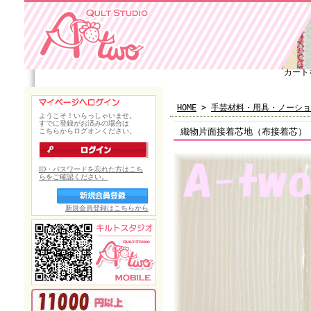
カート
HOME
>
手芸材料・用具・ノーショ
織物片面接着芯地（布接着芯） ふ