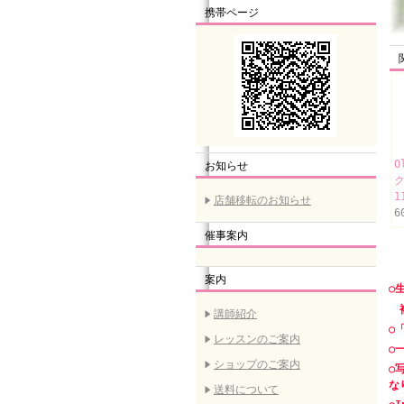
携帯ページ
O
お知らせ
ク
1
店舗移転のお知らせ
6
催事案内
案内
○
複
講師紹介
○
レッスンのご案内
○
ショップのご案内
○
な
送料について