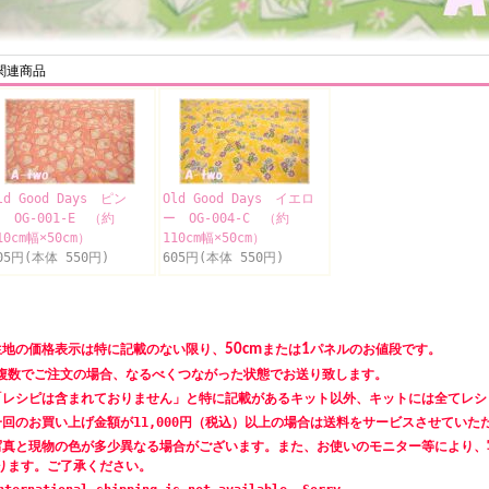
関連商品
ld Good Days ピン
Old Good Days イエロ
 OG-001-E （約
ー OG-004-C （約
10cm幅×50cm）
110cm幅×50cm）
05円(本体 550円)
605円(本体 550円)
生地の価格表示は特に記載のない限り、
50cm
または
1
パネルのお値段です。
数でご注文の場合、なるべくつながった状態でお送り致します。
「レシピは含まれておりません」と特に記載があるキット以外、キットには全てレシ
一回のお買い上げ金額が11,000円（税込）以上の場合は送料をサービスさせていた
写真と現物の色が多少異なる場合がございます。また、お使いのモニター等により、
ります。ご了承ください。