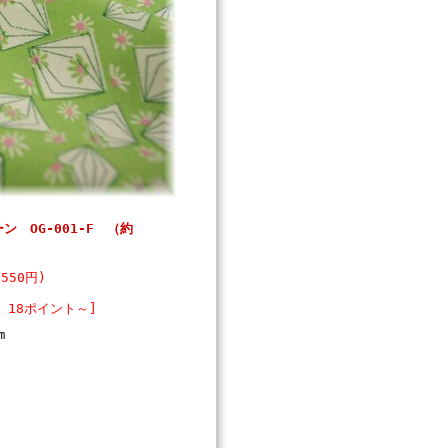
ーン OG-001-F （約
550円)
 18ポイント～]
m