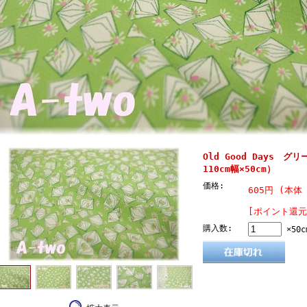
Old Good Days グリ
110cm幅×50cm）
価格:
605円 (本体 
[ポイント還元
購入数:
×50c