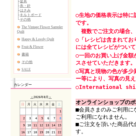
○生地の価格表示は特に
です。
複数でご注文の場合、
○「レシピは含まれてお
には全てレシピがついて
○一回のお買い上げ金額
スさせていただきます。
○写真と現物の色が多少
ー等により、写真の見え
カレンダー
○International shi
＜
2026年8月
＞
オンラインショップのポ
日
月
火
水
木
金
土
■会員さまのみご利用に
1
ご利用になれません。
2
3
4
5
6
7
8
■ご注文を頂いた商品代
9
10
11
12
13
14
15
す。
16
17
18
19
20
21
22