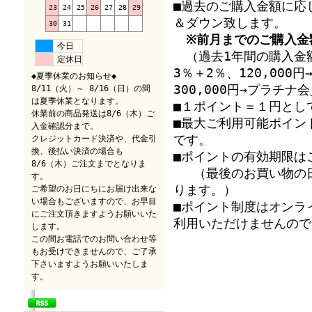
■過去のご購入金額に応
23
24
25
26
27
28
29
＆ダウン致します。
30
31
※前月までのご購入金
今日
（過去1年間の購入金額
定休日
3％＋2％、120,00
◆夏季休業のお知らせ◆
300,000円→プラチ
8/11（火）～ 8/16（日）の間
は夏季休業となります。
■１ポイント＝１円とし
休業前の商品発送は8/6（木）ご
■最大ご利用可能ポイン
入金確認分まで。
です。
クレジットカード決済や、代金引
換、後払い決済の場合も
■ポイントの有効期限は
8/6（木）ご注文までとなりま
（最後のお買い物の日
す。
ります。）
ご希望のお日にちにお届け出来な
い場合もございますので、お早目
■ポイント制度はオンラ
にご注文頂きますようお願いいた
利用いただけませんので
します。
この間お電話でのお問い合わせ等
もお受けできませんので、ご了承
下さいますようお願いいたしま
す。