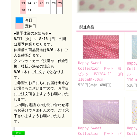
23
24
25
26
27
28
29
30
31
今日
定休日
関連商品
◆夏季休業のお知らせ◆
8/11（火）～ 8/16（日）の間
は夏季休業となります。
休業前の商品発送は8/6（木）ご
入金確認分まで。
クレジットカード決済や、代金引
Happy Sweet
Happ
換、後払い決済の場合も
Collection ドット 濃
Col
8/6（木）ご注文までとなりま
ピンク HS1284-11 （約
ルー 
す。
110cm幅×50cm）
110c
ご希望のお日にちにお届け出来な
528円(本体 480円)
528
い場合もございますので、お早目
にご注文頂きますようお願いいた
します。
この間お電話でのお問い合わせ等
もお受けできませんので、ご了承
下さいますようお願いいたしま
す。
Happy Sweet
Happ
Collection ドット パ
Col