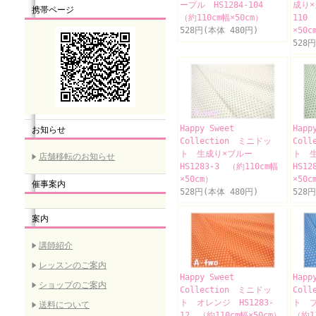
ープル HS1284-104
成り×
携帯ページ
（約110cm幅×50cm）
110
528円(本体 480円)
×50c
528
Happy Sweet
Happ
お知らせ
Collection ミニドッ
Col
ト 生成り×ブルー
ト 
店舗移転のお知らせ
HS1283-3 （約110cm幅
HS12
×50cm）
×50c
催事案内
528円(本体 480円)
528
案内
講師紹介
レッスンのご案内
Happy Sweet
Happ
ショップのご案内
Collection ミニドッ
Col
ト オレンジ HS1283-
ト ブ
送料について
12 （約110cm幅×50cm）
（約1