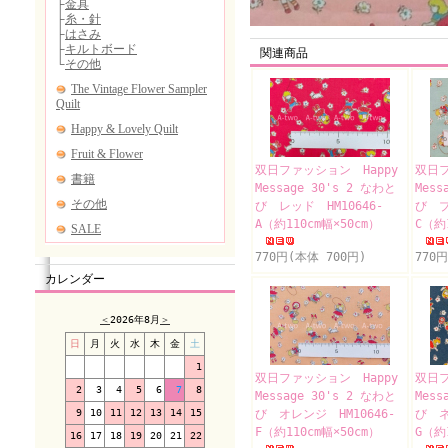
関連商品
双日ファッション Happy
双日フ
Message 30's 2 なわと
Mess
び レッド HM10646-
び ブ
A（約110cm幅×50cm）
C（約
770円(本体 700円)
770
カレンダー
＜
2026年8月
＞
日
月
火
水
木
金
土
1
双日ファッション Happy
双日フ
2
3
4
5
6
7
8
Message 30's 2 なわと
Mess
9
10
11
12
13
14
15
び オレンジ HM10646-
び ネ
F（約110cm幅×50cm）
G（約
16
17
18
19
20
21
22