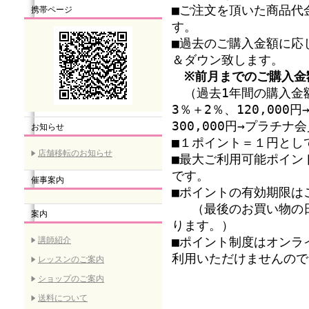
■ご注文を頂いた商品代
携帯ページ
す。
■過去のご購入金額に応
＆ダウン致します。
※前月までのご購入金
（過去1年間の購入金額
3％＋2％、120,00
300,000円→プラチ
お知らせ
■１ポイント＝１円とし
店舗移転のお知らせ
■最大ご利用可能ポイン
です。
催事案内
■ポイントの有効期限は
（最後のお買い物の日
案内
ります。）
講師紹介
■ポイント制度はオンラ
利用いただけませんので
レッスンのご案内
ショップのご案内
送料について