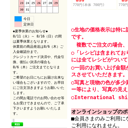
23
24
25
26
27
28
29
770円(本体 700円)
770
30
31
今日
定休日
○生地の価格表示は特に
◆夏季休業のお知らせ◆
です。
8/11（火）～ 8/16（日）の間
は夏季休業となります。
複数でご注文の場合、
休業前の商品発送は8/6（木）ご
入金確認分まで。
○「レシピは含まれてお
クレジットカード決済や、代金引
には全てレシピがついて
換、後払い決済の場合も
○一回のお買い上げ金額
8/6（木）ご注文までとなりま
す。
スさせていただきます。
ご希望のお日にちにお届け出来な
○写真と現物の色が多少
い場合もございますので、お早目
にご注文頂きますようお願いいた
ー等により、写真の見え
します。
○International shi
この間お電話でのお問い合わせ等
もお受けできませんので、ご了承
下さいますようお願いいたしま
オンラインショップのポ
す。
■会員さまのみご利用に
ご利用になれません。