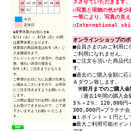
スさせていただきます。
23
24
25
26
27
28
29
○写真と現物の色が多少
30
31
ー等により、写真の見え
今日
○International shi
定休日
◆夏季休業のお知らせ◆
8/11（火）～ 8/16（日）の間
オンラインショップのポ
は夏季休業となります。
■会員さまのみご利用に
休業前の商品発送は8/6（木）ご
入金確認分まで。
ご利用になれません。
クレジットカード決済や、代金引
■ご注文を頂いた商品代
換、後払い決済の場合も
す。
8/6（木）ご注文までとなりま
す。
■過去のご購入金額に応
ご希望のお日にちにお届け出来な
＆ダウン致します。
い場合もございますので、お早目
※前月までのご購入金
にご注文頂きますようお願いいた
します。
（過去1年間の購入金額
この間お電話でのお問い合わせ等
3％＋2％、120,00
もお受けできませんので、ご了承
300,000円→プラチ
下さいますようお願いいたしま
す。
■１ポイント＝１円とし
■最大ご利用可能ポイン