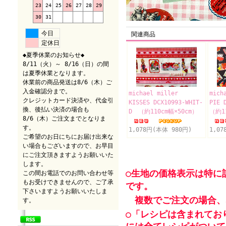
23
24
25
26
27
28
29
30
31
今日
関連商品
定休日
◆夏季休業のお知らせ◆
8/11（火）～ 8/16（日）の間
は夏季休業となります。
休業前の商品発送は8/6（木）ご
入金確認分まで。
michael miller
mich
クレジットカード決済や、代金引
KISSES DCX10993-WHIT-
PIE 
換、後払い決済の場合も
D （約110cm幅×50cm）
（約1
8/6（木）ご注文までとなりま
す。
1,078円(本体 980円)
1,0
ご希望のお日にちにお届け出来な
い場合もございますので、お早目
にご注文頂きますようお願いいた
します。
○生地の価格表示は特に
この間お電話でのお問い合わせ等
もお受けできませんので、ご了承
です。
下さいますようお願いいたしま
複数でご注文の場合、
す。
○「レシピは含まれてお