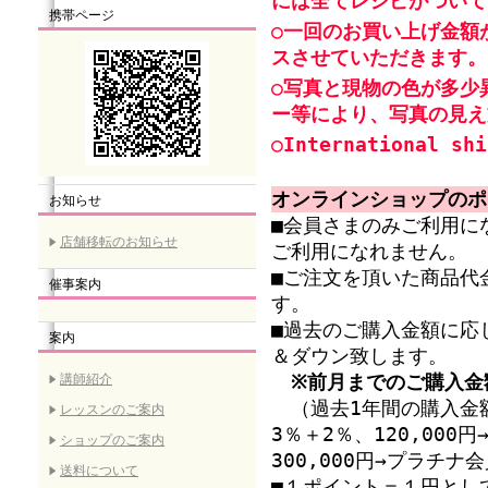
には全てレシピがついて
携帯ページ
○一回のお買い上げ金額
スさせていただきます。
○写真と現物の色が多少
ー等により、写真の見え
○International shi
オンラインショップのポ
お知らせ
■会員さまのみご利用に
店舗移転のお知らせ
ご利用になれません。
■ご注文を頂いた商品代
催事案内
す。
■過去のご購入金額に応
案内
＆ダウン致します。
講師紹介
※前月までのご購入金
（過去1年間の購入金額
レッスンのご案内
3％＋2％、120,00
ショップのご案内
300,000円→プラチ
送料について
■１ポイント＝１円とし