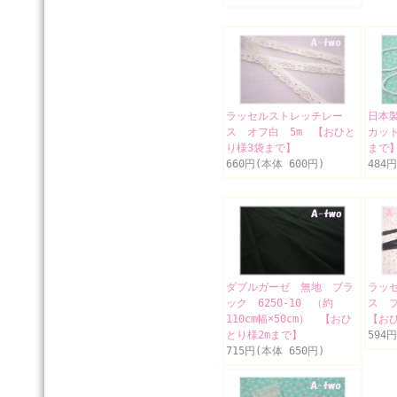
ラッセルストレッチレー
日本
ス オフ白 5m 【おひと
カッ
り様3袋まで】
まで
660円(本体 600円)
484
ダブルガーゼ 無地 ブラ
ラッ
ック 6250-10 （約
ス 
110cm幅×50cm） 【おひ
【お
とり様2mまで】
594
715円(本体 650円)