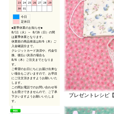
23
24
25
26
27
28
29
30
31
今日
定休日
◆夏季休業のお知らせ◆
8/11（火）～ 8/16（日）の間
は夏季休業となります。
休業前の商品発送は8/6（木）ご
入金確認分まで。
クレジットカード決済や、代金引
換、後払い決済の場合も
8/6（木）ご注文までとなりま
す。
ご希望のお日にちにお届け出来な
い場合もございますので、お早目
にご注文頂きますようお願いいた
します。
この間お電話でのお問い合わせ等
もお受けできませんので、ご了承
プレゼントレシピ【
下さいますようお願いいたしま
す。