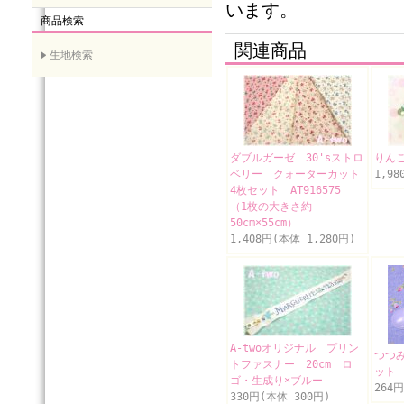
います。
商品検索
関連商品
生地検索
ダブルガーゼ 30'sストロ
りん
ベリー クォーターカット
1,98
4枚セット AT916575
（1枚の大きさ約
50cm×55cm）
1,408円(本体 1,280円)
A-twoオリジナル プリン
つつみ
トファスナー 20cm ロ
ット
ゴ・生成り×ブルー
264
330円(本体 300円)