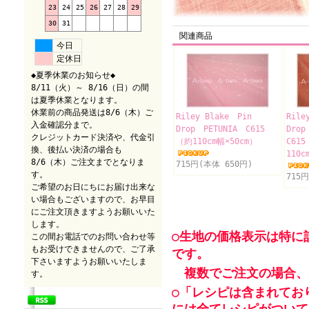
23
24
25
26
27
28
29
30
31
関連商品
今日
定休日
◆夏季休業のお知らせ◆
8/11（火）～ 8/16（日）の間
は夏季休業となります。
休業前の商品発送は8/6（木）ご
Riley Blake Pin
Rile
入金確認分まで。
Drop PETUNIA C615
Drop
クレジットカード決済や、代金引
（約110cm幅×50cm）
C61
換、後払い決済の場合も
110c
8/6（木）ご注文までとなりま
715円(本体 650円)
す。
715
ご希望のお日にちにお届け出来な
い場合もございますので、お早目
にご注文頂きますようお願いいた
します。
○生地の価格表示は特に
この間お電話でのお問い合わせ等
もお受けできませんので、ご了承
です。
下さいますようお願いいたしま
複数でご注文の場合、
す。
○「レシピは含まれてお
には全てレシピがついて