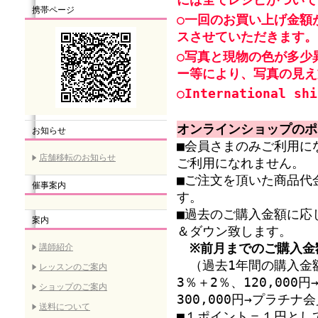
携帯ページ
○一回のお買い上げ金額
スさせていただきます。
○写真と現物の色が多少
ー等により、写真の見え
○International shi
オンラインショップのポ
お知らせ
■会員さまのみご利用に
店舗移転のお知らせ
ご利用になれません。
■ご注文を頂いた商品代
催事案内
す。
■過去のご購入金額に応
案内
＆ダウン致します。
※前月までのご購入金
講師紹介
（過去1年間の購入金額
レッスンのご案内
3％＋2％、120,00
ショップのご案内
300,000円→プラチ
送料について
■１ポイント＝１円とし