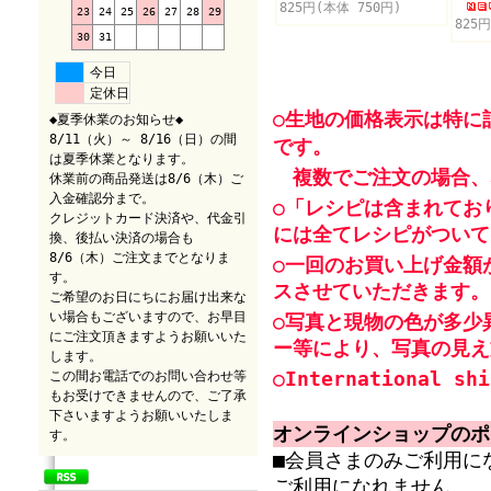
825円(本体 750円)
23
24
25
26
27
28
29
825
30
31
今日
定休日
○生地の価格表示は特に
◆夏季休業のお知らせ◆
8/11（火）～ 8/16（日）の間
です。
は夏季休業となります。
複数でご注文の場合、
休業前の商品発送は8/6（木）ご
入金確認分まで。
○「レシピは含まれてお
クレジットカード決済や、代金引
には全てレシピがついて
換、後払い決済の場合も
8/6（木）ご注文までとなりま
○一回のお買い上げ金額
す。
スさせていただきます。
ご希望のお日にちにお届け出来な
い場合もございますので、お早目
○写真と現物の色が多少
にご注文頂きますようお願いいた
ー等により、写真の見え
します。
○International shi
この間お電話でのお問い合わせ等
もお受けできませんので、ご了承
下さいますようお願いいたしま
オンラインショップのポ
す。
■会員さまのみご利用に
ご利用になれません。