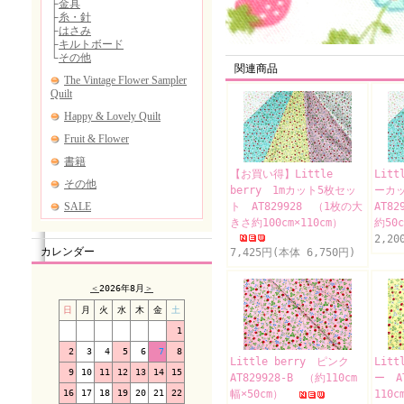
関連商品
【お買い得】Little
Lit
berry 1mカット5枚セッ
ーカ
ト AT829928 （1枚の大
AT8
きさ約100cm×110cm）
約50
2,20
カレンダー
7,425円(本体 6,750円)
＜
2026年8月
＞
日
月
火
水
木
金
土
1
2
3
4
5
6
7
8
Little berry ピンク
Litt
9
10
11
12
13
14
15
AT829928-B （約110cm
ー A
16
17
18
19
20
21
22
幅×50cm）
110c