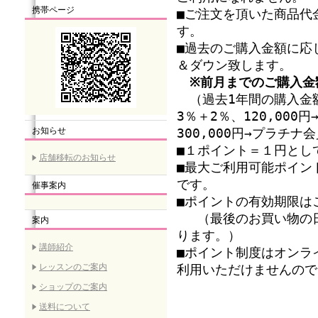
携帯ページ
■ご注文を頂いた商品代
す。
■過去のご購入金額に応
＆ダウン致します。
※前月までのご購入金
（過去1年間の購入金額
3％＋2％、120,00
お知らせ
300,000円→プラチ
■１ポイント＝１円とし
店舗移転のお知らせ
■最大ご利用可能ポイン
です。
催事案内
■ポイントの有効期限は
（最後のお買い物の日
案内
ります。）
講師紹介
■ポイント制度はオンラ
レッスンのご案内
利用いただけませんので
ショップのご案内
送料について