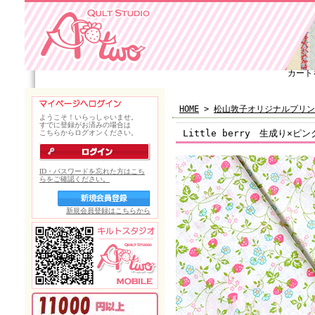
カート
HOME
>
松山敦子オリジナルプリン
Little berry 生成り×ピン