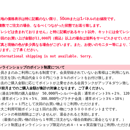
生地の価格表示は特に記載のない限り、
50cm
または
1
パネルのお値段です。
数でご注文の場合、なるべくつながった状態でお送り致します。
「レシピは含まれておりません」と特に記載があるキット以外、キットには全てレシ
一回のお買い上げ金額が11,000円（税込）以上の場合は送料をサービスさせていた
写真と現物の色が多少異なる場合がございます。また、お使いのモニター等により、
ります。ご了承ください。
nternational shipping is not available. Sorry.
ンラインショップのポイント制度について
会員さまのみご利用になれる制度です。会員登録されていないお客様はご利用になれ
ご注文を頂いた商品代金１００円につき３％のポイントをお付け致します。
過去のご購入金額に応じてポイントが上乗せされる会員ランクがアップ＆ダウン致し
※前月までのご購入金額が集計の対象となります。ご了承ください。
過去1年間の購入金額が 50,000円→シルバー会員：通常ポイント3％＋2％、120,
：通常ポイント3％＋5％、300,000円→プラチナ会員：通常ポイント3％＋10％）
１ポイント＝１円として次回のお買い物よりご利用いただけます。
最大ご利用可能ポイントは１回のお買い物につき５０００ポイントまでです。
ポイントの有効期限はございませんが、退会されると失効します。
最後のお買い物の日から１年間ご注文がない場合自動的に退会となります。）
ポイント制度はオンラインショップ限定のためＡ-ｔｗｏ実店舗ではご利用いただけ