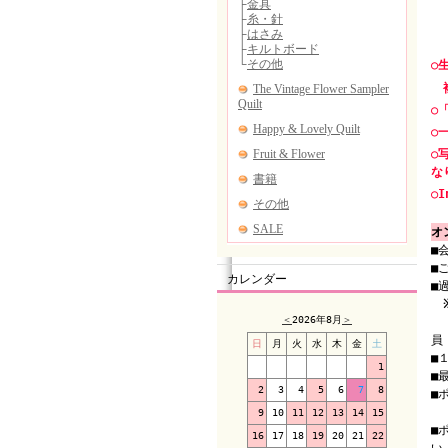
○
複
○
○
○
な
○I
オ
■
■
カレンダー
■
＜
2026年8月
＞
（
員
日
月
火
水
木
金
土
■
1
■
2
3
4
5
6
7
8
■
（
9
10
11
12
13
14
15
■
16
17
18
19
20
21
22