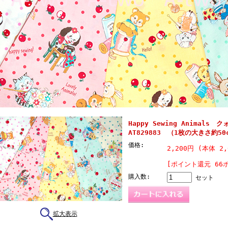
Happy Sewing Animal
AT829883 （1枚の大きさ約50c
価格:
2,200円 (本体 2,
[ポイント還元 66
購入数:
セット
拡大表示