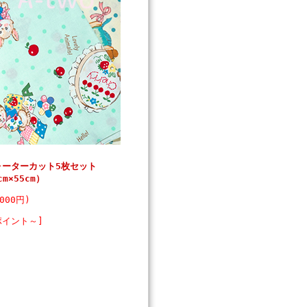
s クォーターカット5枚セット
m×55cm）
000円)
ポイント～]