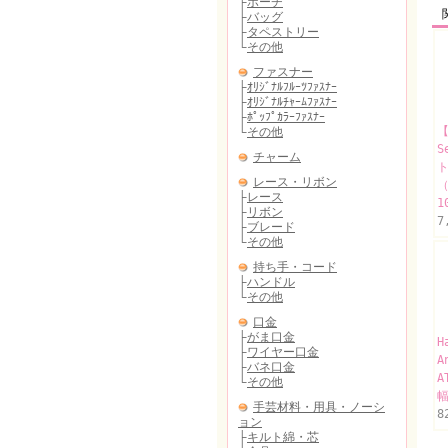
【
S
ト
1
7
H
A
A
幅
8