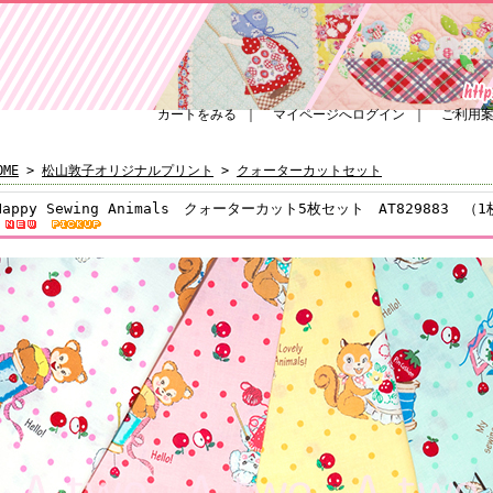
カートをみる
｜
マイページへログイン
｜
ご利用
OME
>
松山敦子オリジナルプリント
>
クォーターカットセット
Happy Sewing Animals クォーターカット5枚セット AT829883 （1