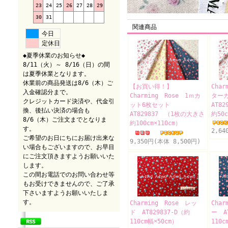
23
24
25
26
27
28
29
30
31
関連商品
今日
定休日
◆夏季休業のお知らせ◆
8/11（火）～ 8/16（日）の間
は夏季休業となります。
休業前の商品発送は8/6（木）ご
【お買い得！】
Cha
入金確認分まで。
Charming Rose 1ｍカ
ター
クレジットカード決済や、代金引
ット6枚セット
AT8
換、後払い決済の場合も
AT829837 （1枚の大きさ
約50
8/6（木）ご注文までとなりま
約100cm×110cm）
す。
2,64
ご希望のお日にちにお届け出来な
9,350円(本体 8,500円)
い場合もございますので、お早目
にご注文頂きますようお願いいた
します。
この間お電話でのお問い合わせ等
もお受けできませんので、ご了承
下さいますようお願いいたしま
す。
Charming Rose レッ
Cha
ド AT829837-D（約
ー A
110cm幅×50cm）
110c