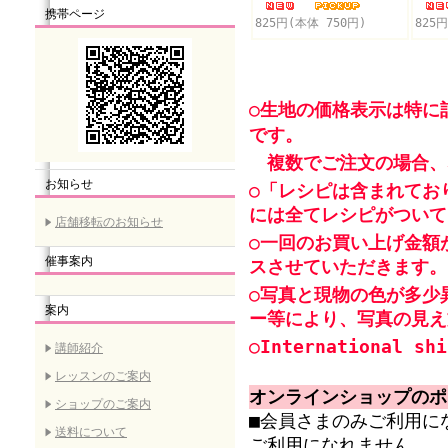
携帯ページ
825円(本体 750円)
825
○生地の価格表示は特に
です。
複数でご注文の場合、
お知らせ
○「レシピは含まれてお
には全てレシピがついて
店舗移転のお知らせ
○一回のお買い上げ金額
催事案内
スさせていただきます。
○写真と現物の色が多少
案内
ー等により、写真の見え
○International shi
講師紹介
レッスンのご案内
オンラインショップのポ
ショップのご案内
■会員さまのみご利用に
送料について
ご利用になれません。