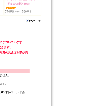
（約110cm幅×50cm）
770円(本体 700円)
page top
ピがついています。
だきます。
写真の見え方が多少異
ません。
ます。
000円→ゴールド会