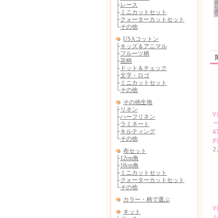
V
A
約
2
V
ル