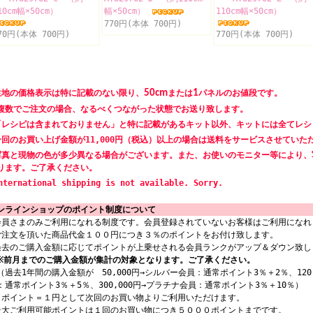
10cm幅×50cm）
幅×50cm）
110cm幅×50cm）
770円(本体 700円)
70円(本体 700円)
770円(本体 700円)
生地の価格表示は特に記載のない限り、
50cm
または
1
パネルのお値段です。
数でご注文の場合、なるべくつながった状態でお送り致します。
「レシピは含まれておりません」と特に記載があるキット以外、キットには全てレシ
一回のお買い上げ金額が11,000円（税込）以上の場合は送料をサービスさせていた
写真と現物の色が多少異なる場合がございます。また、お使いのモニター等により、
ります。ご了承ください。
nternational shipping is not available. Sorry.
ンラインショップのポイント制度について
会員さまのみご利用になれる制度です。会員登録されていないお客様はご利用になれ
ご注文を頂いた商品代金１００円につき３％のポイントをお付け致します。
過去のご購入金額に応じてポイントが上乗せされる会員ランクがアップ＆ダウン致し
※前月までのご購入金額が集計の対象となります。ご了承ください。
過去1年間の購入金額が 50,000円→シルバー会員：通常ポイント3％＋2％、120,
：通常ポイント3％＋5％、300,000円→プラチナ会員：通常ポイント3％＋10％）
１ポイント＝１円として次回のお買い物よりご利用いただけます。
最大ご利用可能ポイントは１回のお買い物につき５０００ポイントまでです。