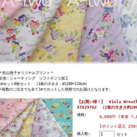
松山敦子オリジナルプリント＊
地：シャーティング ソフトチンツ加工
mカット6枚セット （1枚の大きさ：約100×110cm）
複数のご注文でも全て1mでカットした状態でのお届けとなります。
【お買い得！】 Viola Wre
AT829762 （1枚の大きさ約100
価格:
8,600円 (本体 7,
[ポイント還元 25
購入数:
セット