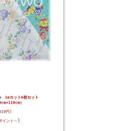
ath 1mカット6枚セット
cm×110cm）
819円)
8ポイント～]