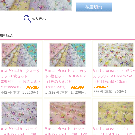
拡大表示
関連商品
iola Wreath クォータ
Viola Wreath ミニカッ
Viola Wreath 生成り×
ーカット6枚セット
ト6枚セット AT829762
カラフル AT829762-
T829762 （1枚の大きさ
（1枚の大きさ約
（約110cm幅×50cm）
50cm×55cm）
33cm×36cm）
770円(本体 700円)
,442円(本体 2,220円)
1,320円(本体 1,200円)
iola Wreath パープ
Viola Wreath ピンク
Viola Wreath イエロ
 AT829762-C （約
AT829762-D （約110cm
ー AT829762-E （約