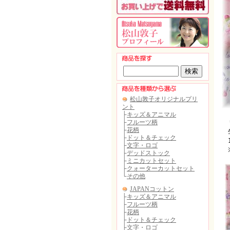
＊
生
1
※