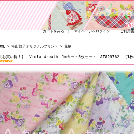
カートをみる
｜
マイページへログイン
｜
ご利用
OME
>
松山敦子オリジナルプリント
>
花柄
【お買い得！】 Viola Wreath 1mカット6枚セット AT829762 （1枚