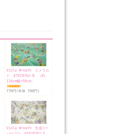
Viola Wreath エメラル
A
ド AT829762-B （約
110cm幅×50cm）
770円(本体 700円)
Viola Wreath 生成り×
パープル AT829762-F