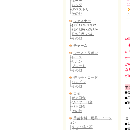
1
7
○
複
○
○
○
な
○I
オ
■
■
■
（
員
■
■