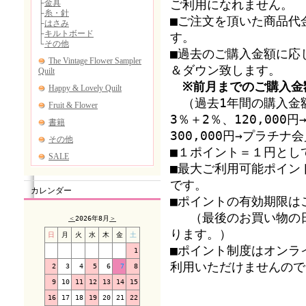
ご利用になれません。
■ご注文を頂いた商品代
す。
■過去のご購入金額に応
＆ダウン致します。
※前月までのご購入金
（過去1年間の購入金額
3％＋2％、120,00
300,000円→プラチ
■１ポイント＝１円とし
■最大ご利用可能ポイン
です。
カレンダー
■ポイントの有効期限は
（最後のお買い物の日
＜
2026年8月
＞
ります。）
日
月
火
水
木
金
土
■ポイント制度はオンラ
1
利用いただけませんので
2
3
4
5
6
7
8
9
10
11
12
13
14
15
16
17
18
19
20
21
22