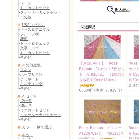
拡大表示
関連商品
【お買い得！】 Rose
Ros
Ribbon 1mカット6枚セッ
カッ
ト AT826761 （1枚の大
AT8
きさ約100cm×110cm）
約50
2,44
8,600円(本体 7,819円)
Rose Ribbon イエロー
Ros
AT826761-C （約110cm
AT82