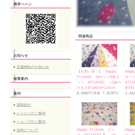
携帯ページ
関連商品
お知らせ
店舗移転のお知らせ
【お買い得！】 Happy
Happ
Friends 1mカット6枚セ
ター
催事案内
ット AT116583 （1枚の
AT1
大きさ約100cm×110cm）
約50c
8,600円(本体 7,819円)
2,44
案内
講師紹介
レッスンのご案内
ショップのご案内
Happy Friends ピン
Happ
送料について