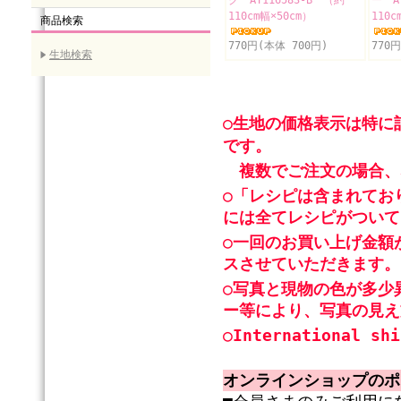
ク AT116583-B （約
ー A
110cm幅×50cm）
110c
商品検索
770円(本体 700円)
770
生地検索
○生地の価格表示は特に
です。
複数でご注文の場合、
○「レシピは含まれてお
には全てレシピがついて
○一回のお買い上げ金額
スさせていただきます。
○写真と現物の色が多少
ー等により、写真の見え
○International shi
オンラインショップのポ