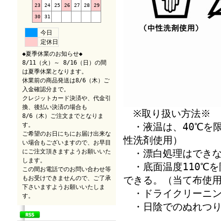
23
24
25
26
27
28
29
30
31
今日
定休日
◆夏季休業のお知らせ◆
8/11（火）～ 8/16（日）の間
は夏季休業となります。
休業前の商品発送は8/6（木）ご
入金確認分まで。
クレジットカード決済や、代金引
換、後払い決済の場合も
※取り扱い方法※
8/6（木）ご注文までとなりま
・液温は、40℃を
す。
ご希望のお日にちにお届け出来な
性洗剤使用）
い場合もございますので、お早目
・漂白処理はできな
にご注文頂きますようお願いいた
します。
・底面温度110℃
この間お電話でのお問い合わせ等
できる。（当て布使
もお受けできませんので、ご了承
下さいますようお願いいたしま
・ドライクリーニン
す。
・日陰でのぬれつり