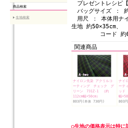
プレゼントレシピ【
商品検索
バッグサイズ ： 約
用尺 ： 本体用ナイ
生地検索
生地 約50×35cm、
コード 約60c
関連商品
ナイロン先染 アクリルコ
ナイ
ーティング チェック グ
ーテ
リーン 731Z-1 （約
ッド 
112cm幅×50cm）
幅×5
803円(本体 730円)
803
○生地の価格表示は特に