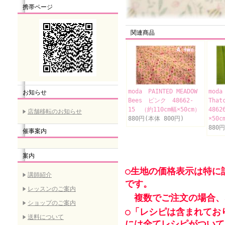
携帯ページ
関連商品
moda PAINTED MEADOW
moda
お知らせ
Bees ピンク 48662-
Tha
15 （約110cm幅×50cm）
4862
店舗移転のお知らせ
880円(本体 800円)
×50c
880
催事案内
案内
○生地の価格表示は特に
講師紹介
です。
レッスンのご案内
複数でご注文の場合、
ショップのご案内
○「レシピは含まれてお
送料について
には全てレシピがついて