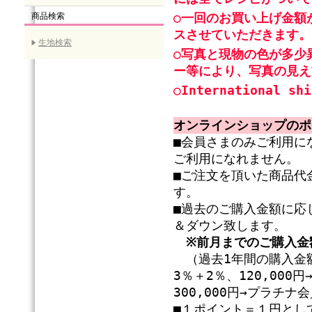
○一回のお買い上げ金額
商品検索
スさせていただきます。
生地検索
○写真と現物の色が多少
ー等により、写真の見え
○International shi
オンラインショップのポ
■会員さまのみご利用に
ご利用になれません。
■ご注文を頂いた商品代
す。
■過去のご購入金額に応
＆ダウン致します。
※前月までのご購入金
（過去1年間の購入金額
3％＋2％、120,00
300,000円→プラチ
■１ポイント＝１円とし