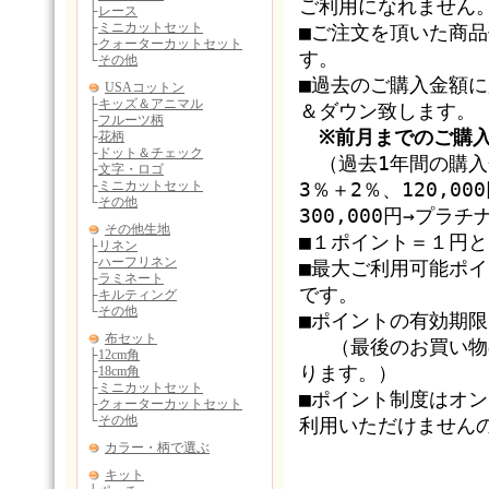
ご利用になれません
■ご注文を頂いた商
す。
■過去のご購入金額
＆ダウン致します。
※前月までのご購
（過去1年間の購入金
3％＋2％、120,0
300,000円→プラ
■１ポイント＝１円
■最大ご利用可能ポ
です。
■ポイントの有効期
（最後のお買い物の
ります。）
■ポイント制度はオ
利用いただけません