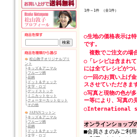
1件～1件 （全1件）
○生地の価格表示は
です。
複数でご注文の場合
○「レシピは含まれ
には全てレシピがつ
○一回のお買い上げ金
スさせていただきま
○写真と現物の色が
ー等により、写真の
○International 
オンラインショップ
■会員さまのみご利